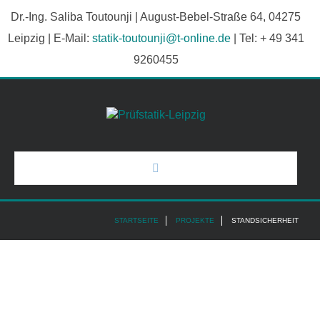
Dr.-Ing. Saliba Toutounji | August-Bebel-Straße 64, 04275
Leipzig | E-Mail:
statik-toutounji@t-online.de
| Tel: + 49 341
9260455
Start
STARTSEITE
PROJEKTE
STANDSICHERHEIT
Über uns
Projekte
Services