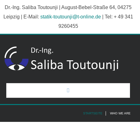
Dr.-Ing. Saliba Toutounji | August-Bebel-Straße 64, 04275
Leipzig | E-Mail:
statik-toutounji@t-online.de
| Tel: + 49 341
9260455
Start
STARTSEITE
WHO WE ARE
Über uns
Projekte